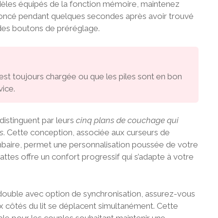
odèles équipés de la fonction mémoire, maintenez
oncé pendant quelques secondes après avoir trouvé
n des boutons de préréglage.
t toujours chargée ou que les piles sont en bon
vice.
istinguent par leurs
cinq plans de couchage qui
s
. Cette conception, associée aux curseurs de
mbaire, permet une personnalisation poussée de votre
ttes offre un confort progressif qui s’adapte à votre
 double avec option de synchronisation, assurez-vous
x côtés du lit se déplacent simultanément. Cette
ble pour les couples souhaitant maintenir une