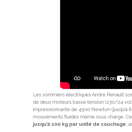
Les sommiers électriques André Renault son
de deux moteurs basse tension (230/24 vo
impressionnante de 4500 Newton (jusqu’à 60
mouvements fluides même sous charge. Ce
jusqu’à 100 kg par unité de couchage
, a