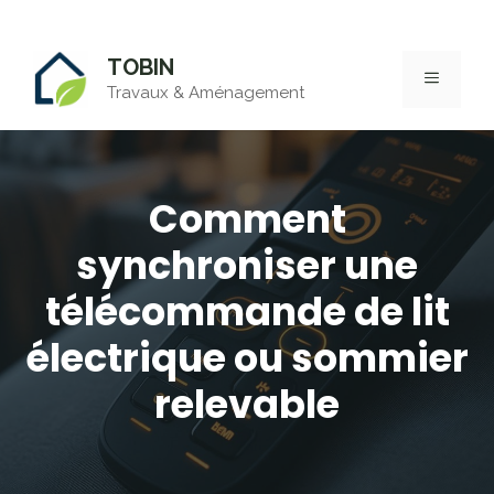
Aller
TOBIN
au
MENU
Travaux & Aménagement
contenu
Comment
synchroniser une
télécommande de lit
électrique ou sommier
relevable