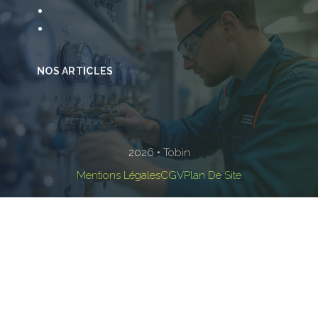
Maison
Travaux
NOS ARTICLES
2026 • Tobin
Mentions Légales
CGV
Plan De Site