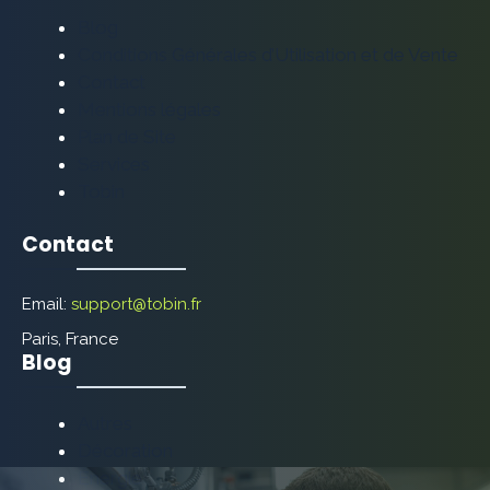
Blog
Conditions Générales d’Utilisation et de Vente
Contact
Mentions légales
Plan de Site
Services
Tobin
Contact
Email:
support@tobin.fr
Paris, France
Blog
Autres
Décoration
Énergie