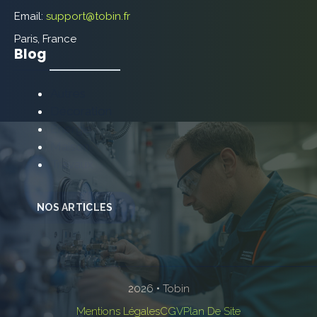
Email:
support@tobin.fr
Paris, France
Blog
Autres
Décoration
Énergie
Maison
Travaux
NOS ARTICLES
2026 • Tobin
Mentions Légales
CGV
Plan De Site