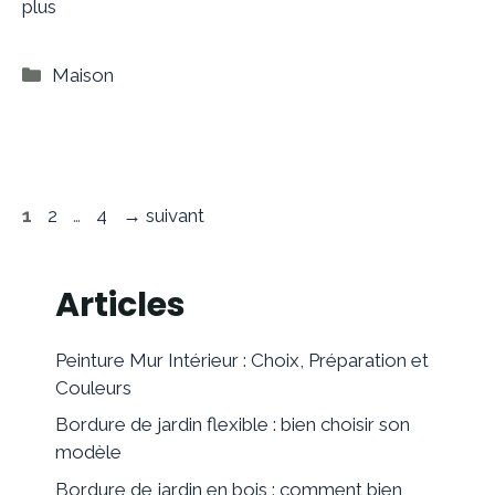
plus
Catégories
Maison
Page
Page
Page
1
2
…
4
→
suivant
Articles
Peinture Mur Intérieur : Choix, Préparation et
Couleurs
Bordure de jardin flexible : bien choisir son
modèle
Bordure de jardin en bois : comment bien