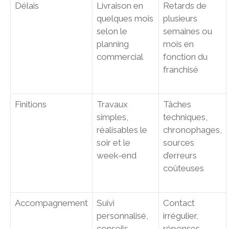
Délais
Livraison en
Retards de
quelques mois
plusieurs
selon le
semaines ou
planning
mois en
commercial
fonction du
franchisé
Finitions
Travaux
Tâches
simples,
techniques,
réalisables le
chronophages,
soir et le
sources
week-end
d’erreurs
coûteuses
Accompagnement
Suivi
Contact
personnalisé,
irrégulier,
conseils
réponses