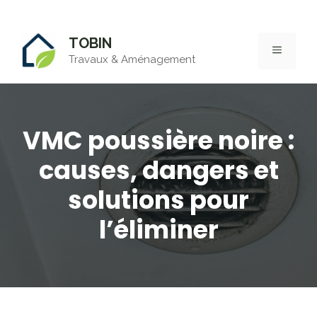
Aller
TOBIN
au
MENU
Travaux & Aménagement
contenu
VMC poussière noire :
causes, dangers et
solutions pour
l’éliminer