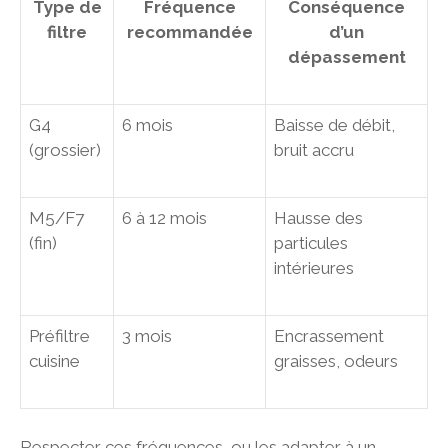
Type de
Fréquence
Conséquence
filtre
recommandée
d’un
dépassement
G4
6 mois
Baisse de débit,
(grossier)
bruit accru
M5/F7
6 à 12 mois
Hausse des
(fin)
particules
intérieures
Préfiltre
3 mois
Encrassement
cuisine
graisses, odeurs
Respecter ces fréquences, ou les adapter à un