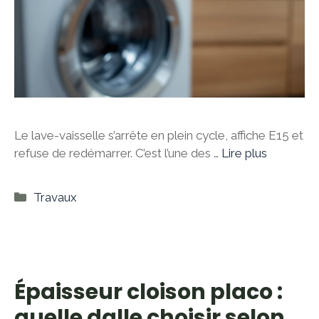
Le lave-vaisselle s’arrête en plein cycle, affiche E15 et
refuse de redémarrer. C’est l’une des …
Lire plus
Catégories
Travaux
Épaisseur cloison placo :
quelle dalle choisir selon