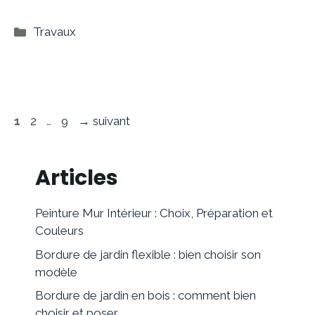
Catégories
Travaux
Page
Page
Page
1
2
…
9
→
suivant
Articles
Peinture Mur Intérieur : Choix, Préparation et
Couleurs
Bordure de jardin flexible : bien choisir son
modèle
Bordure de jardin en bois : comment bien
choisir et poser