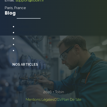
Email:
support@tobin.fr
Paris, France
Blog
Autres
Décoration
Énergie
Maison
Travaux
NOS ARTICLES
2026 • Tobin
Mentions Légales
CGV
Plan De Site