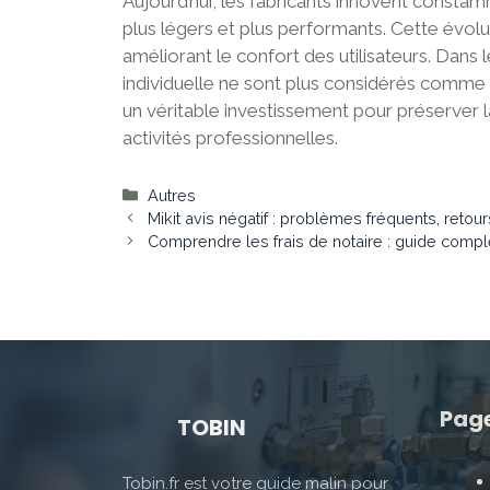
Aujourd’hui, les fabricants innovent const
plus légers et plus performants. Cette évolu
améliorant le confort des utilisateurs. Dans
individuelle ne sont plus considérés comme u
un véritable investissement pour préserver l
activités professionnelles.
Catégories
Autres
Mikit avis négatif : problèmes fréquents, retour
Comprendre les frais de notaire : guide compl
Pag
TOBIN
Tobin.fr est votre guide malin pour