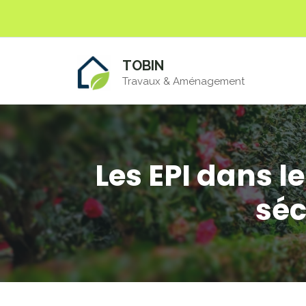
Aller
au
contenu
TOBIN
Travaux & Aménagement
Les EPI dans l
séc