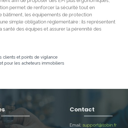
amment afin de proposer des EPI plus ergonomiques,
tion permet de renforcer la sécurité tout en
 le bâtiment, les équipements de protection
ne simple obligation réglementaire : ils représentent
a santé des équipes et assurer la pérennité des
s clients et points de vigilance
et pour les acheteurs immobiliers
es
Contact
Blog
Email:
support@tobin.fr