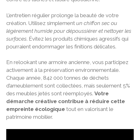
L’entretien régulier prolonge la beauté de votre
création. Utilisez simplement
un chiffon sec ou
légèrement humide pour dépoussiérer et nettoyer les
surfaces
. Évitez les produits chimiques agressifs qui
pourraient endommager les finitions délicates.
En relookant une armoire ancienne, vous participez
activement à la préservation environnementale.
Chaque année, 842 000 tonnes de déchets
d’ameublement sont collectées, mais seulement 5%
des meubles jetés sont réemployés.
Votre
démarche créative contribue à réduire cette
empreinte écologique
tout en valorisant le
patrimoine mobilier.