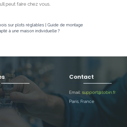
u’il peut faire chez vous.
ois sur plots réglables | Guide de montage
pté à une maison individuelle ?
es
Contact
Blog
Email:
support@tobin.fr
Conditions Générales
Paris, France
d’Utilisation et de Vente
Contact
Mentions légales