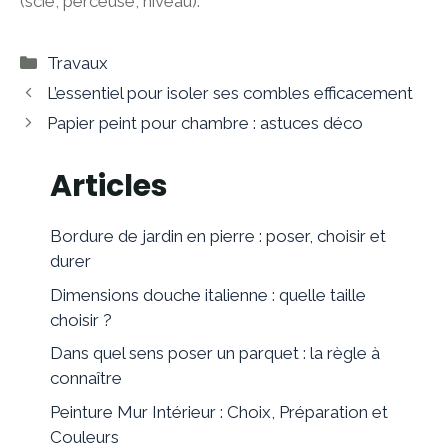
(scie, perceuse, niveau).
Catégories
Travaux
L’essentiel pour isoler ses combles efficacement
Papier peint pour chambre : astuces déco
Articles
Bordure de jardin en pierre : poser, choisir et
durer
Dimensions douche italienne : quelle taille
choisir ?
Dans quel sens poser un parquet : la règle à
connaître
Peinture Mur Intérieur : Choix, Préparation et
Couleurs