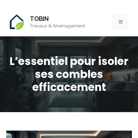
Aller
TOBIN
au
MENU
Travaux & Aménagement
contenu
L’essentiel pour isoler
ses combles
efficacement