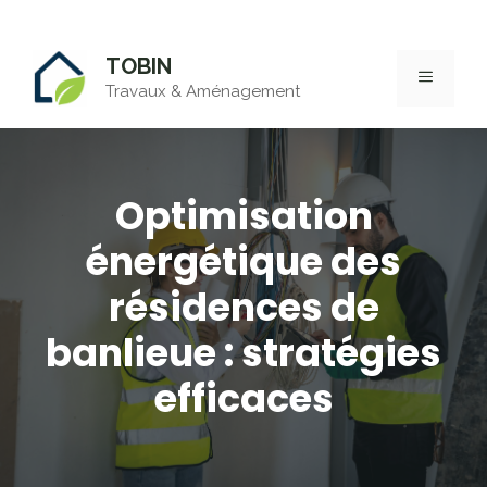
Aller
TOBIN
au
MENU
Travaux & Aménagement
contenu
Optimisation
énergétique des
résidences de
banlieue : stratégies
efficaces