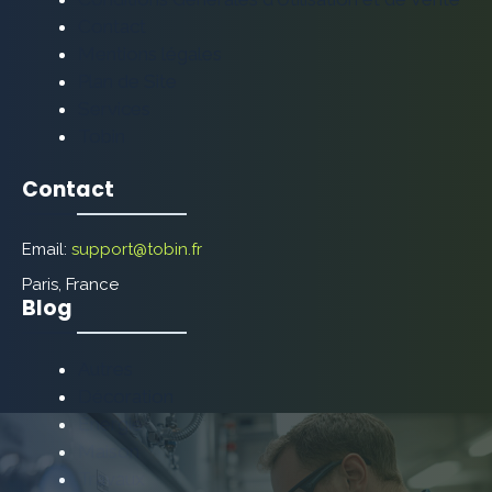
Contact
Mentions légales
Plan de Site
Services
Tobin
Contact
Email:
support@tobin.fr
Paris, France
Blog
Autres
Décoration
Énergie
Maison
Travaux