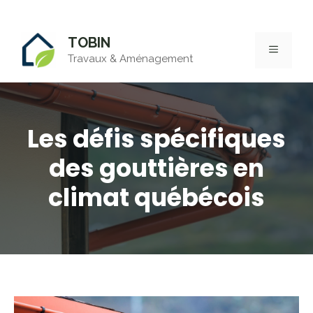
Aller
TOBIN
au
MENU
Travaux & Aménagement
contenu
Les défis spécifiques
des gouttières en
climat québécois