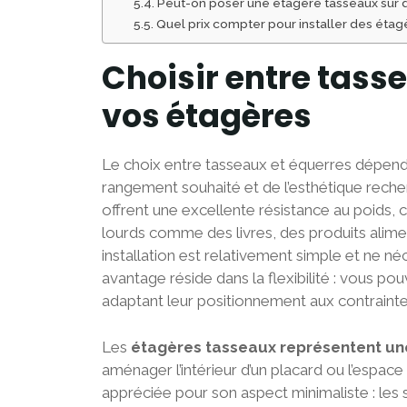
Peut-on poser une étagère tasseaux sur d
Quel prix compter pour installer des éta
Choisir entre tass
vos étagères
Le choix entre tasseaux et équerres dépend
rangement souhaité et de l’esthétique rech
offrent une excellente résistance au poids, 
lourds comme des livres, des produits alimen
installation est relativement simple et ne néc
avantage réside dans la flexibilité : vous p
adaptant leur positionnement aux contraintes 
Les
étagères tasseaux représentent une 
aménager l’intérieur d’un placard ou l’espac
appréciée pour son aspect minimaliste : les 