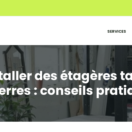
SERVICES
ller des étagères t
rres : conseils prat