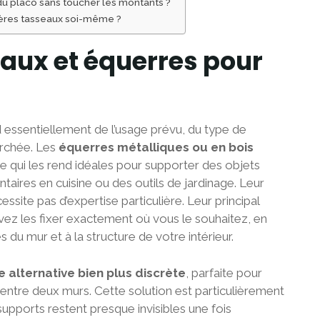
u placo sans toucher les montants ?
gères tasseaux soi-même ?
eaux et équerres pour
 essentiellement de l’usage prévu, du type de
erchée. Les
équerres métalliques ou en bois
ce qui les rend idéales pour supporter des objets
taires en cuisine ou des outils de jardinage. Leur
essite pas d’expertise particulière. Leur principal
ouvez les fixer exactement où vous le souhaitez, en
du mur et à la structure de votre intérieur.
alternative bien plus discrète
, parfaite pour
e entre deux murs. Cette solution est particulièrement
supports restent presque invisibles une fois