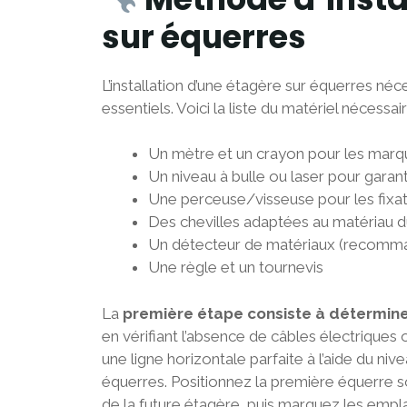
sur équerres
L’installation d’une étagère sur équerres né
essentiels. Voici la liste du matériel nécessair
Un mètre et un crayon pour les mar
Un niveau à bulle ou laser pour garanti
Une perceuse/visseuse pour les fixa
Des chevilles adaptées au matériau 
Un détecteur de matériaux (recomman
Une règle et un tournevis
La
première étape consiste à détermine
en vérifiant l’absence de câbles électriques
une ligne horizontale parfaite à l’aide du niv
équerres. Positionnez la première équerre s
de la future étagère, puis marquez les empl