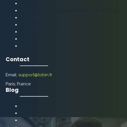
Blog
Conditions Générales d’Utilisation et de Vente
Contact
Mentions légales
Plan de Site
Services
Tobin
Contact
Email:
support@tobin.fr
Paris, France
Blog
Autres
Décoration
Énergie