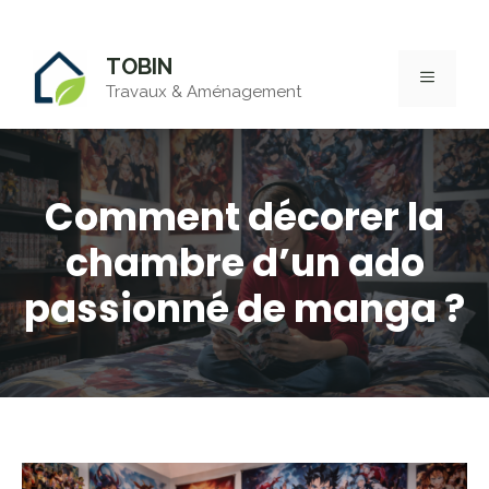
Aller
TOBIN
au
MENU
Travaux & Aménagement
contenu
Comment décorer la
chambre d’un ado
passionné de manga ?