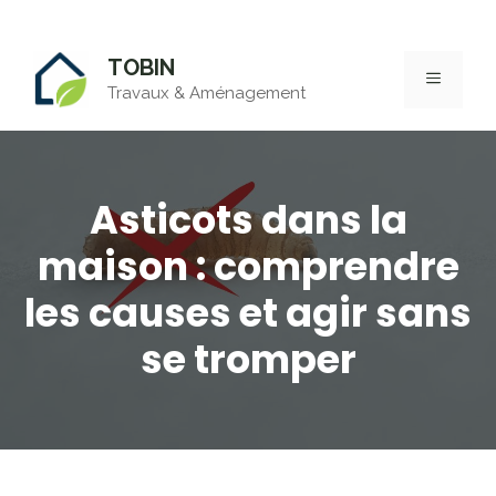
Aller
TOBIN
au
MENU
Travaux & Aménagement
contenu
Asticots dans la
maison : comprendre
les causes et agir sans
se tromper