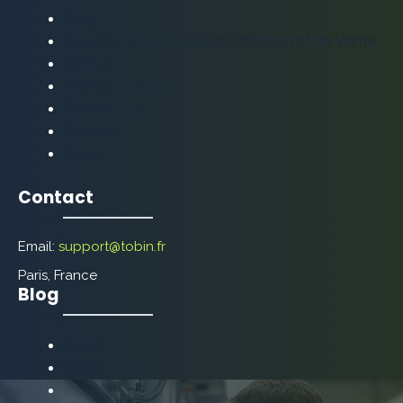
Blog
Conditions Générales d’Utilisation et de Vente
Contact
Mentions légales
Plan de Site
Services
Tobin
Contact
Email:
support@tobin.fr
Paris, France
Blog
Autres
Décoration
Énergie