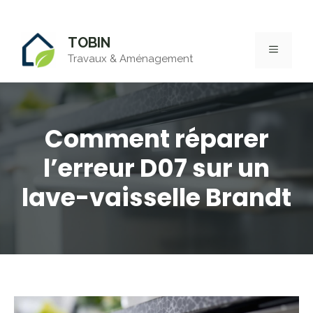
Aller
TOBIN
au
MENU
Travaux & Aménagement
contenu
Comment réparer
l’erreur D07 sur un
lave-vaisselle Brandt