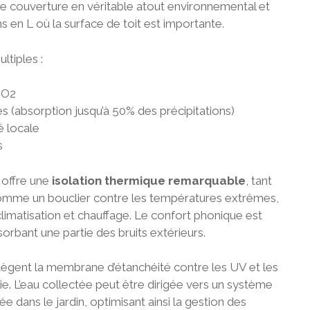
de couverture en véritable atout environnemental et
s en L où la surface de toit est importante.
ltiples :
CO2
es (absorption jusqu’à 50% des précipitations)
é locale
s
 offre une
isolation thermique remarquable
, tant
 comme un bouclier contre les températures extrêmes,
limatisation et chauffage. Le confort phonique est
rbant une partie des bruits extérieurs.
otègent la membrane d’étanchéité contre les UV et les
ie. L’eau collectée peut être dirigée vers un système
ée dans le jardin, optimisant ainsi la gestion des