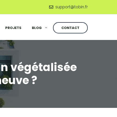
support@tobin.fr
PROJETS
BLOG
CONTACT
on végétalisée
neuve ?