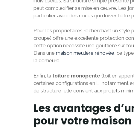
individuelles. Sa structure simple présente 
peut complexifier sa mise en œuvre. Les jon
particulier avec des noues qui doivent être
Pour les propriétaires recherchant un style pl
croupe) offre une excellente protection co
cette option nécessite une gouttière sur tou
Dans une
maison meulière rénovée
, ce typ
la demeure.
Enfin, la
toiture monopente
(toit en appent
certaines configurations en L, notamment e
de structure, elle convient aux projets min
Les avantages d’un
pour votre maison 