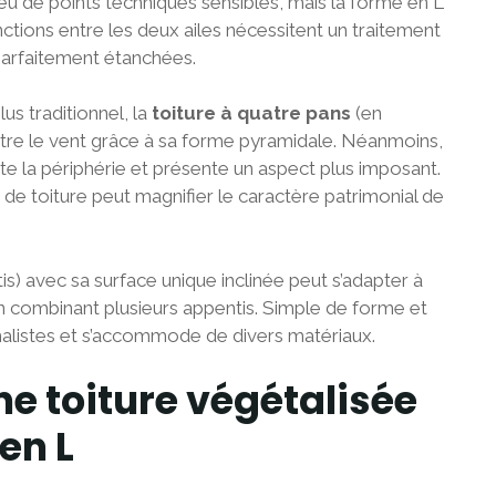
peu de points techniques sensibles, mais la forme en L
ctions entre les deux ailes nécessitent un traitement
 parfaitement étanchées.
us traditionnel, la
toiture à quatre pans
(en
ntre le vent grâce à sa forme pyramidale. Néanmoins,
te la périphérie et présente un aspect plus imposant.
e de toiture peut magnifier le caractère patrimonial de
is) avec sa surface unique inclinée peut s’adapter à
n combinant plusieurs appentis. Simple de forme et
imalistes et s’accommode de divers matériaux.
e toiture végétalisée
en L