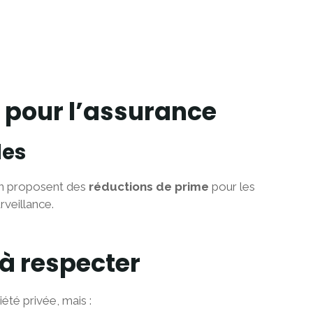
 pour l’assurance
les
on proposent des
réductions de prime
pour les
veillance.
à respecter
iété privée, mais :