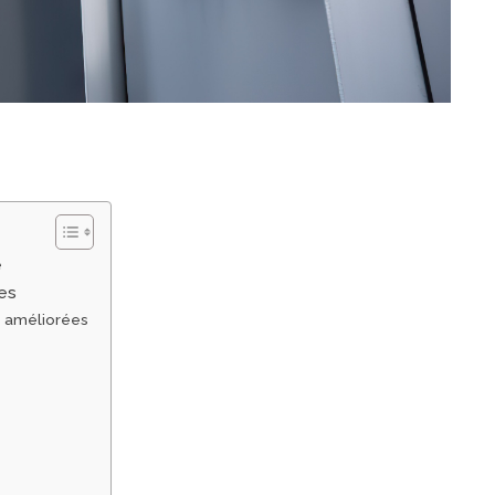
e
es
s améliorées