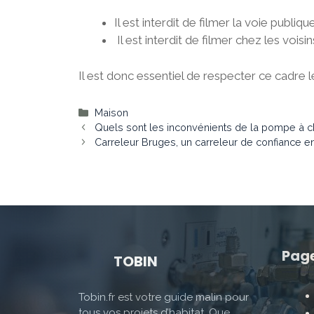
Il est interdit de filmer la voie publiqu
Il est interdit de filmer chez les voisin
Il est donc essentiel de respecter ce cadre lé
Catégories
Maison
Quels sont les inconvénients de la pompe à c
Carreleur Bruges, un carreleur de confiance e
Pag
TOBIN
Tobin.fr est votre guide malin pour
tous vos projets d’habitat. Que