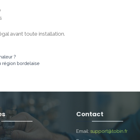
e
s
gal avant toute installation.
haleur ?
n région bordelaise
es
Contact
Blog
Email:
support@tobin.fr
Conditions Générales