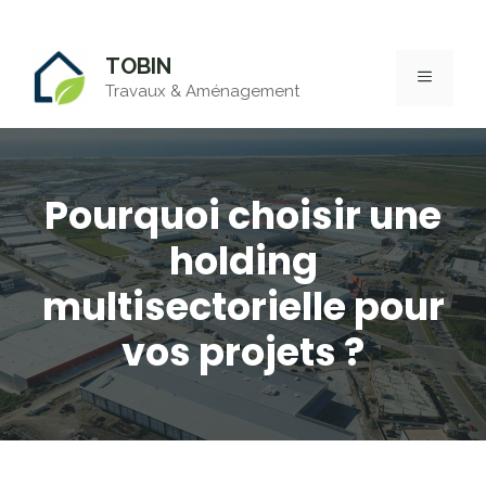
Aller
TOBIN
au
MENU
Travaux & Aménagement
contenu
Pourquoi choisir une
holding
multisectorielle pour
vos projets ?