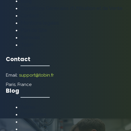
Blog
Conditions Générales d’Utilisation et de Vente
Contact
Mentions légales
Plan de Site
Services
Tobin
Contact
Email:
support@tobin.fr
Paris, France
Blog
Autres
Décoration
Énergie
Maison