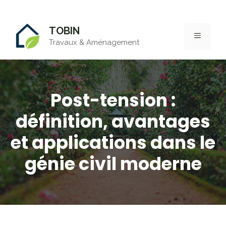
Aller
TOBIN
au
MENU
Travaux & Aménagement
contenu
Post-tension :
définition, avantages
et applications dans le
génie civil moderne