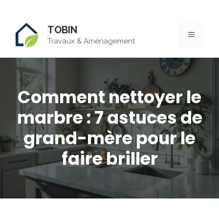
Aller
TOBIN
au
MENU
Travaux & Aménagement
contenu
Comment nettoyer le
marbre : 7 astuces de
grand-mère pour le
faire briller