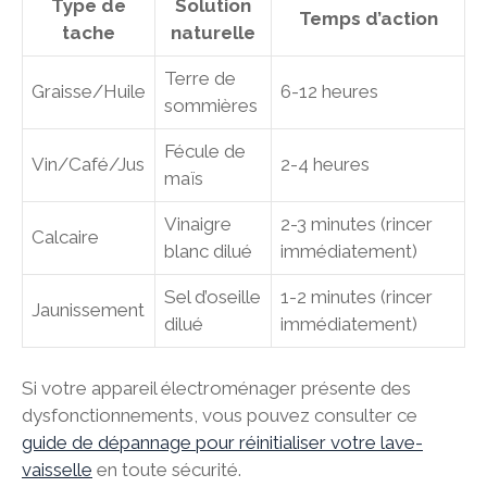
Type de
Solution
Temps d’action
tache
naturelle
Terre de
Graisse/Huile
6-12 heures
sommières
Fécule de
Vin/Café/Jus
2-4 heures
maïs
Vinaigre
2-3 minutes (rincer
Calcaire
blanc dilué
immédiatement)
Sel d’oseille
1-2 minutes (rincer
Jaunissement
dilué
immédiatement)
Si votre appareil électroménager présente des
dysfonctionnements, vous pouvez consulter ce
guide de dépannage pour réinitialiser votre lave-
vaisselle
en toute sécurité.