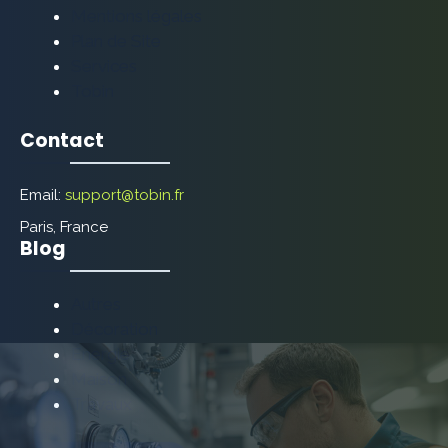
Mentions légales
Plan de Site
Services
Tobin
Contact
Email:
support@tobin.fr
Paris, France
Blog
Autres
Décoration
Énergie
Maison
Travaux