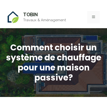
Aller
TOBIN
au
MENU
Travaux & Aménagement
contenu
Comment choisir un
système de chauffage
pour une maison
passive?