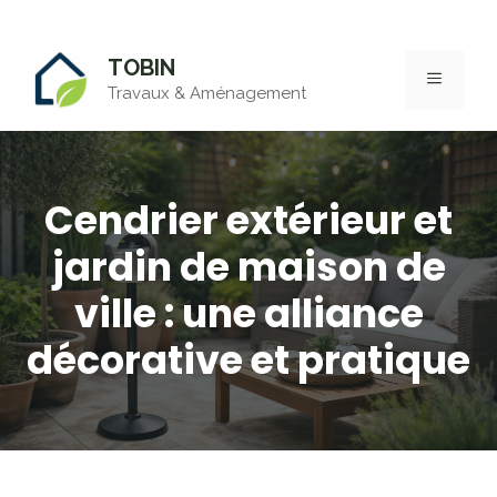
Aller
TOBIN
au
MENU
Travaux & Aménagement
contenu
Cendrier extérieur et
jardin de maison de
ville : une alliance
décorative et pratique